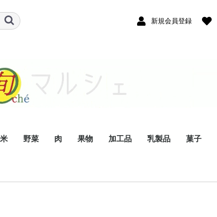
新規会員登録
米
野菜
肉
果物
加工品
乳製品
菓子
きのこ
果菜類
根菜類
葉菜類
ジビエ
牛肉
豚肉
鶏肉
生果物
ドライフルーツ
ジュース
茶
酒
菜種油
醤油
麺類
乾物
漬物
バター
ヨーグルト
チーズ
牛乳
卵
ジェラート
アイスクリーム
生菓子
アイスク
和菓子
焼き菓子
パウンド