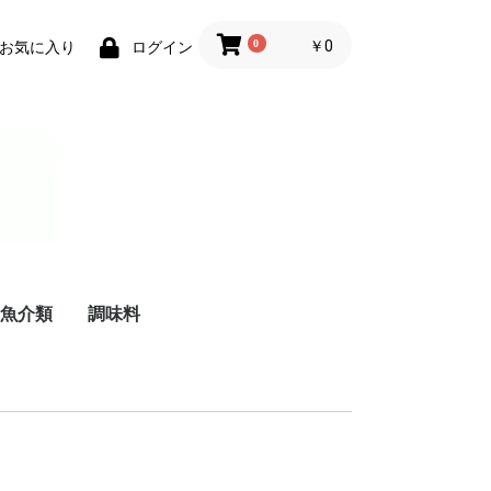
0
￥0
お気に入り
ログイン
魚介類
調味料
リーム
ケーキ
珍味
練り物
鮮魚
干物
油
料理酒
みりん
酢
醤油
胡椒
塩
砂糖