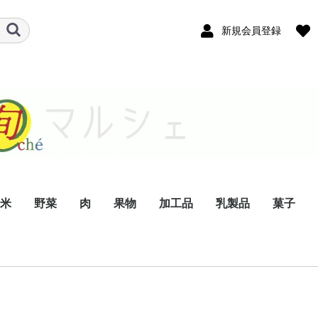
新規会員登録
米
野菜
肉
果物
加工品
乳製品
菓子
きのこ
果菜類
根菜類
葉菜類
ジビエ
牛肉
豚肉
鶏肉
生果物
ドライフルーツ
ジュース
茶
酒
菜種油
醤油
麺類
乾物
漬物
バター
ヨーグルト
チーズ
牛乳
卵
ジェラート
アイスクリーム
生菓子
アイスク
和菓子
焼き菓子
パウンド