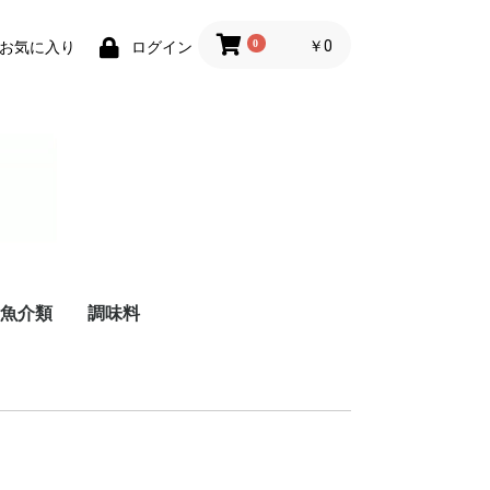
0
￥0
お気に入り
ログイン
魚介類
調味料
リーム
ケーキ
珍味
練り物
鮮魚
干物
油
料理酒
みりん
酢
醤油
胡椒
塩
砂糖