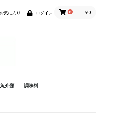
0
￥0
お気に入り
ログイン
魚介類
調味料
リーム
ケーキ
珍味
練り物
鮮魚
干物
油
料理酒
みりん
酢
醤油
胡椒
塩
砂糖