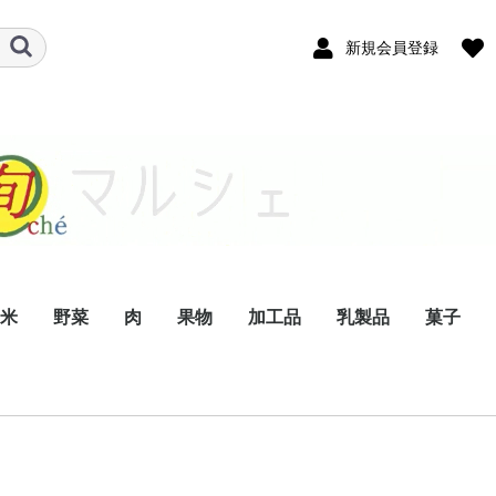
新規会員登録
米
野菜
肉
果物
加工品
乳製品
菓子
きのこ
果菜類
根菜類
葉菜類
ジビエ
牛肉
豚肉
鶏肉
生果物
ドライフルーツ
ジュース
茶
酒
菜種油
醤油
麺類
乾物
漬物
バター
ヨーグルト
チーズ
牛乳
卵
ジェラート
アイスクリーム
生菓子
アイスク
和菓子
焼き菓子
パウンド