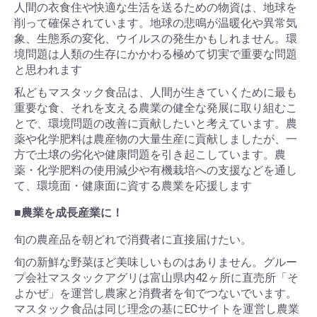
人間の衣食住や快適な生活を送るための物資は、地球を
削って確保されています。地球の悲鳴が温暖化や異常気
象、生態系の変化、ウイルスの発生かもしれません。環
境問題は人類の生存にかかわる極めて切実で重要な問題
と思われます
私どもマスタック食品は、人間が生きていくために最も
重要な食、それを支える農業の健全な発展に取り組むこ
とで、環境問題の改善に貢献したいと考えています。農
薬や化学肥料は農産物の大量生産に貢献しましたが、一
方で土壌の劣化や健康問題を引き起こしています。農
薬・化学肥料の使用減少や有機栽培への支援などを通し
て、環境面・健康面に資する農業を応援します
■農業を成長産業に！
旬の農産品を朝どれで消費者に直接届けたい。
旬の新鮮な野菜ほど美味しいものはありません。グルー
プ会社マスタックアグリは富山県内42ヶ所に直売所「そ
よかぜ」を運営し農家と消費者を旬でつないでいます。
マスタック食品は同じ理念の基にECサイトを運営し農業